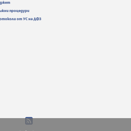
джет
ъжни процедури
отоколи от УС на ДФЗ