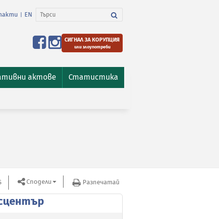
такти
EN
|
СИГНАЛ ЗА КОРУПЦИЯ
или злоупотреби
ативни актове
Статистика
Сподели
S
Разпечатай
сцентър