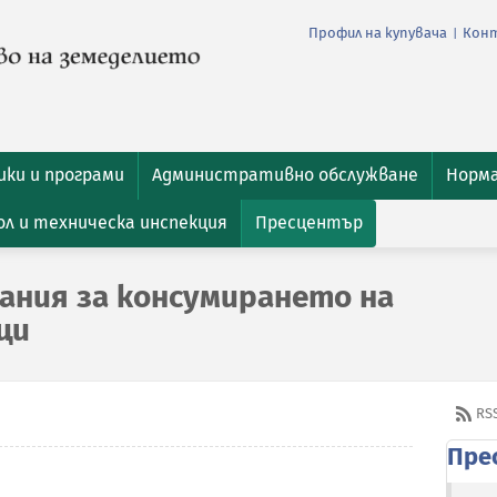
Профил на купувача
Кон
|
ки и програми
Административно обслужване
Норм
л и техническа инспекция
Пресцентър
ания за консумирането на
ци
RS
Пре