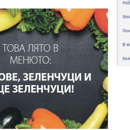
Но
Ne
Гал
В 
Ка