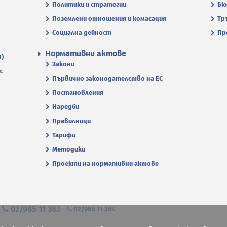
Политики и стратегии
Бю
Поземлени отношения и комасация
Тр
Социална дейност
Пр
Нормативни актове
П)
Закони
.
Първично законодателство на ЕС
Постановления
Наредби
Правилници
Тарифи
Методики
Проекти на нормативни актове
я
02/985 11 383
02/985 11 384