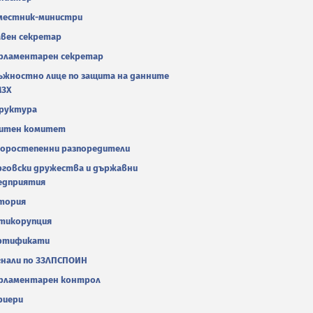
местник-министри
авен секретар
рламентарен секретар
ъжностно лице по защита на данните
МЗХ
руктура
итен комитет
оростепенни разпоредители
рговски дружества и държавни
едприятия
тория
тикорупция
ртификати
гнали по ЗЗЛПСПОИН
рламентарен контрол
риери