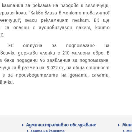
 кампания за реклама на плодове и зеленчуци,
рихия коли. "Какво влиза в менюто това лято?
ленчуци!", гласи рекламният плакат. ЕК ще
е са опасни с аудиовизуален пакет, който
С.
о ЕС отпусна за подпомагане на
всички държави членки е 210 милиона евро. В
а бяха подадени 96 заявления за подпомагане.
уци са в размер на 9 022 т., на обща стойност
 е за производителите на домати, салати,
вички.
Административно обслужване
Мин
Харта на клиента
Ми