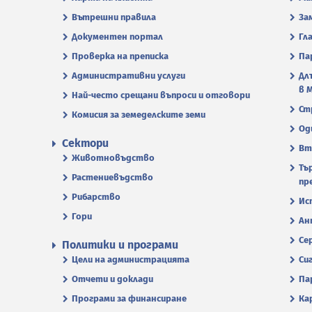
Вътрешни правила
За
Документен портал
Гл
Проверка на преписка
Па
Административни услуги
Дл
в 
Най-често срещани въпроси и отговори
Ст
Комисия за земеделските земи
Од
Сектори
Вт
Животновъдство
Тъ
Растениевъдство
пр
Рибарство
Ис
Гори
Ан
Се
Политики и програми
Цели на администрацията
Си
Отчети и доклади
Па
Програми за финансиране
Ка