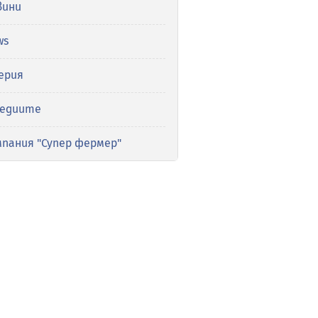
вини
ws
ерия
медиите
мпания "Супер фермер"