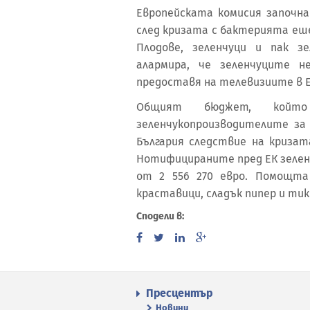
Европейската комисия започна
след кризата с бактерията еше
Плодове, зеленчуци и пак зе
алармира, че зеленчуците н
предоставя на телевизиите в Е
Общият бюджет, койт
зеленчукопроизводителите за 
България следствие на кризат
Нотифицираните пред ЕК зеленч
от 2 556 270 евро. Помощта
краставици, сладък пипер и тик
Сподели в:
Пресцентър
Новини