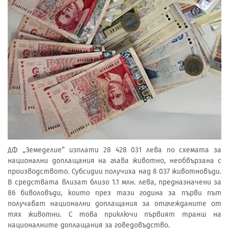
ДФ „Земеделие” изплати 28 428 031 лева по схемата за
национални доплащания на глава животно, необвързана с
производството. Субсидии получиха над 8 037 животновъди.
В средствата влизат близо 1.1 млн. лева, предназначени за
86 биволовъди, които през тази година за първи път
получават национални доплащания за отглежданите от
тях животни. С това приключи първият транш на
националните доплащания за говедовъдство.