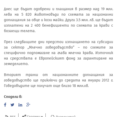
Днес ще бъдат одобрени и плащания в размер над 19 млн.
лева на 5 820 животновъди по схемата за национални
доплащания за овце и кози майки. Други 3.5 млн. лв. ще бъдат
изплатени на 2 400 бенефициенти по схемата за крави с
бозаещи телета.
През следващите дни предстои изплащането на субсидии
за сектор „Млечно говедовъдство” – по схемите за
специфично подпомагане на глава млечна крава. Източник
на средствата е Европейският фонд за гарантиране на
земеделието.
Вторият транш от националните доплащания за
говедовъдство ще приключи до средата на януари 2012 г.
Говедовъдите ще получат още близо 18 млн.лв.
Сподели в:
Сподели
RSS
Разпечатай