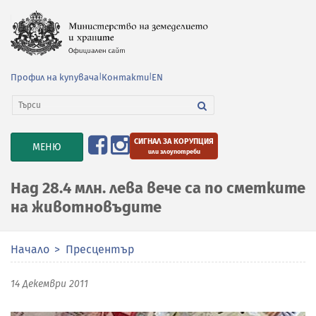
Профил на купувача
|
Контакти
|
EN
СИГНАЛ ЗА КОРУПЦИЯ
TOGGLE
МЕНЮ
или злоупотреби
NAVIGATION
Над 28.4 млн. лева вече са по сметките
на животновъдите
Начало
Пресцентър
14 Декември 2011