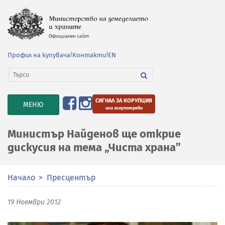
Профил на купувача
|
Контакти
|
EN
СИГНАЛ ЗА КОРУПЦИЯ
TOGGLE
МЕНЮ
или злоупотреби
NAVIGATION
Министър Найденов ще открие
дискусия на тема „Чиста храна”
Начало
Пресцентър
19 Ноември 2012