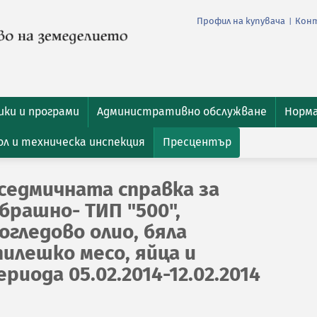
Профил на купувача
Кон
|
ки и програми
Административно обслужване
Норм
л и техническа инспекция
Пресцентър
седмичната справка за
брашно- ТИП "500",
гледово олио, бяла
пилешко месо, яйца и
риода 05.02.2014-12.02.2014