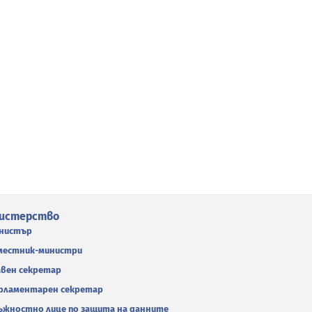
истерство
нистър
местник-министри
авен секретар
рламентарен секретар
ъжностно лице по защита на данните