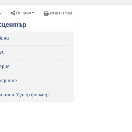
Сподели
S
Разпечатай
сцентър
вини
ws
ерия
медиите
мпания "Супер фермер"