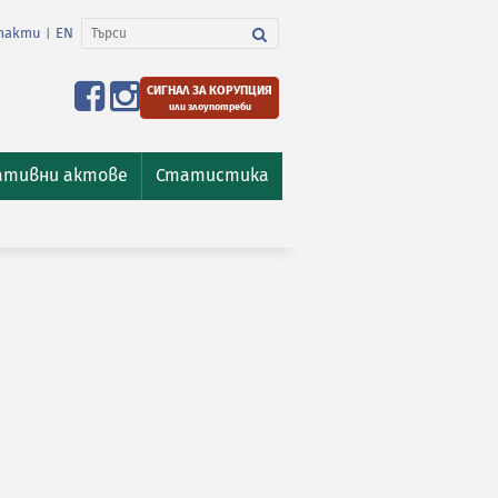
такти
EN
|
СИГНАЛ ЗА КОРУПЦИЯ
или злоупотреби
ативни актове
Статистика