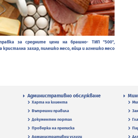
правка за средните цени на брашно- ТИП "500",
а кристална захар, пилешко месо, яйца и агнешко месо
Административно обслужване
Мин
Харта на клиента
Ми
Вътрешни правила
За
Документен портал
Гл
Проверка на преписка
Па
Административни услуги
Дл