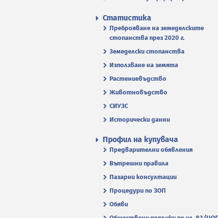
Статистика
Преброяване на земеделските
стопанства през 2020 г.
Земеделски стопанства
Използване на земята
Растениевъдство
Животновъдство
СИУЗС
Исторически данни
Профил на купувача
Предварителни обявления
Вътрешни правила
Пазарни консултации
Процедури по ЗОП
Обяви
Обществени поръчки по чл. 82 (ЦО