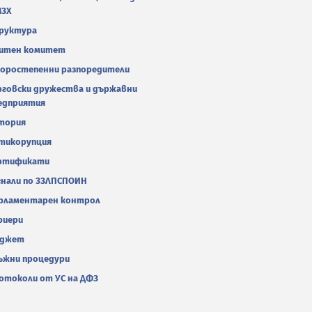
МЗХ
руктура
итен комитет
оростепенни разпоредители
рговски дружества и държавни
едприятия
тория
тикорупция
ртификати
гнали по ЗЗЛПСПОИН
рламентарен контрол
риери
джет
ъжни процедури
отоколи от УС на ДФЗ