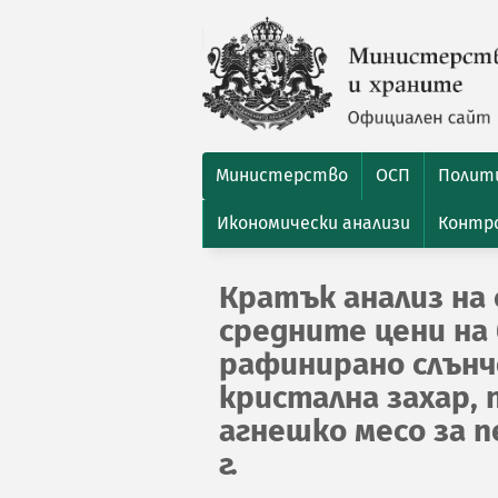
Министерство
ОСП
Полити
Икономически анализи
Контро
Кратък анализ на 
средните цени на 
рафинирано слънчо
кристална захар, 
агнешко месо за пе
г.