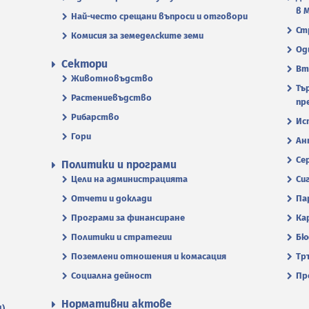
в 
Най-често срещани въпроси и отговори
Ст
Комисия за земеделските земи
Од
Сектори
Вт
Животновъдство
Тъ
Растениевъдство
пр
Рибарство
Ис
Гори
Ан
Се
Политики и програми
Цели на администрацията
Си
Отчети и доклади
Па
Програми за финансиране
Ка
Политики и стратегии
Бю
Поземлени отношения и комасация
Тр
Социална дейност
Пр
Нормативни актове
П)