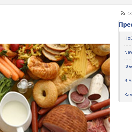
RS
Пре
Но
Ne
Гал
В 
Ка