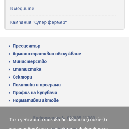
В медиите
Кампания "Супер фермер"
Пресцентър
Административно обслужване
Министерство
Статистика
Сектори
Политики и програми
Профил на купувача
Нормативни актове
Информация
02/985 11 383
Този уебсайт използва бисквитки (cookies) с
цел подобряване на неговата ефективност.