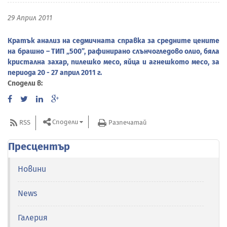
29 Април 2011
Кратък анализ на седмичната справка за средните цените
на брашно – ТИП „500”, рафинирано слънчогледово олио, бяла
кристална захар, пилешко месо, яйца и агнешкото месо, за
периода 20 - 27 април 2011 г.
Сподели в:
Сподели
RSS
Разпечатай
Пресцентър
Новини
News
Галерия