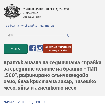
Профил на купувача
|
Контакти
|
EN
СИГНАЛ ЗА КОРУПЦИЯ
TOGGLE
МЕНЮ
или злоупотреби
NAVIGATION
Кратък анализ на седмичната справка
за средните цените на брашно – ТИП
„500”, рафинирано слънчогледово
олио, бяла кристална захар, пилешко
месо, яйца и агнешкото месо
Начало
Пресцентър