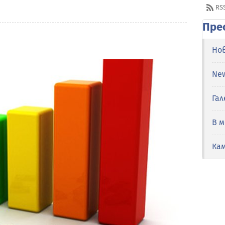
RS
Пре
Но
Ne
Гал
В 
Ка