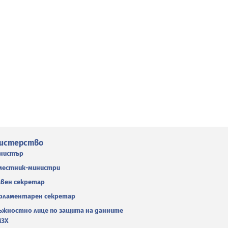
истерство
нистър
местник-министри
авен секретар
рламентарен секретар
ъжностно лице по защита на данните
МЗХ