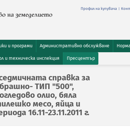
Профил на купувача
Кон
|
ки и програми
Административно обслужване
Норм
л и техническа инспекция
Пресцентър
седмичната справка за
брашно- ТИП "500",
гледово олио, бяла
пилешко месо, яйца и
иода 16.11-23.11.2011 г.