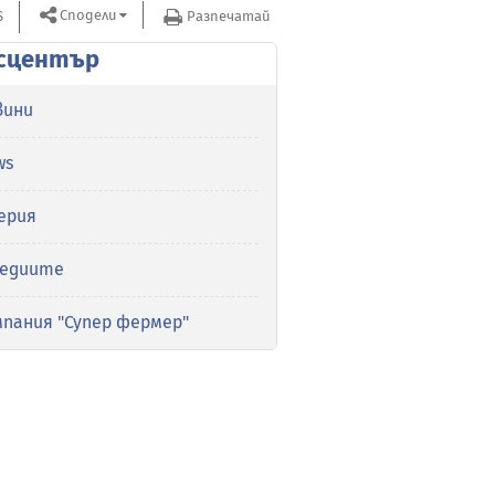
Сподели
S
Разпечатай
сцентър
вини
ws
ерия
медиите
мпания "Супер фермер"