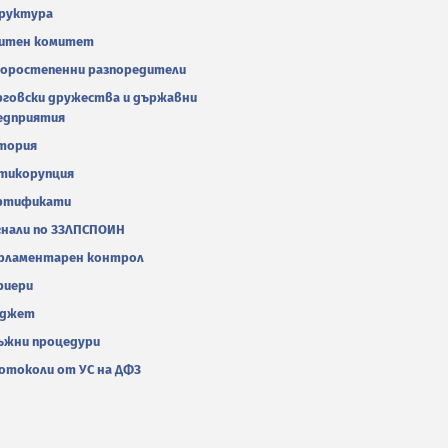
руктура
итен комитет
оростепенни разпоредители
рговски дружества и държавни
едприятия
тория
тикорупция
ртификати
гнали по ЗЗЛПСПОИН
рламентарен контрол
риери
джет
ъжни процедури
отоколи от УС на ДФЗ