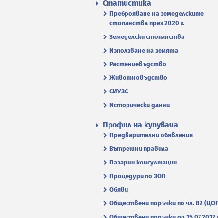
Статистика
Преброяване на земеделските
стопанства през 2020 г.
Земеделски стопанства
Използване на земята
Растениевъдство
Животновъдство
СИУЗС
Исторически данни
Профил на купувача
Предварителни обявления
Вътрешни правила
Пазарни консултации
Процедури по ЗОП
Обяви
Обществени поръчки по чл. 82 (ЦО
Обществени поръчки до 15.07.2017 г