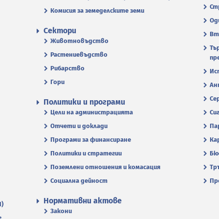
Ст
Комисия за земеделските земи
Од
Сектори
Вт
Животновъдство
Тъ
Растениевъдство
пр
Рибарство
Ис
Гори
Ан
Се
Политики и програми
Цели на администрацията
Си
Отчети и доклади
Па
Програми за финансиране
Ка
Политики и стратегии
Бю
Поземлени отношения и комасация
Тр
Социална дейност
Пр
Нормативни актове
П)
Закони
.