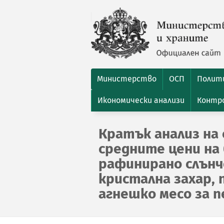
Министерство
ОСП
Полити
Икономически анализи
Контро
Кратък анализ на 
средните цени на 
рафинирано слънчо
кристална захар, 
агнешко месо за пер