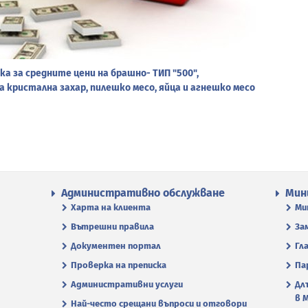
а за средните цени на брашно- ТИП "500",
а кристална захар, пилешко месо, яйца и агнешко месо
Административно обслужване
Мин
Харта на клиента
Ми
Вътрешни правила
За
Документен портал
Гл
Проверка на преписка
Па
Административни услуги
Дл
в 
Най-често срещани въпроси и отговори