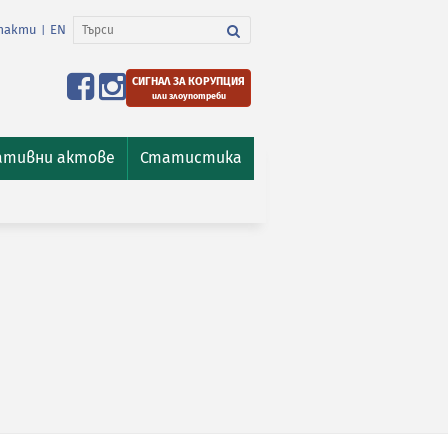
такти
EN
|
СИГНАЛ ЗА КОРУПЦИЯ
или злоупотреби
ативни актове
Статистика