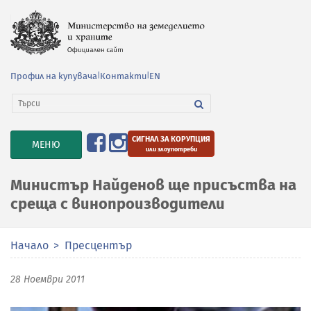
Профил на купувача
|
Контакти
|
EN
СИГНАЛ ЗА КОРУПЦИЯ
TOGGLE
МЕНЮ
или злоупотреби
NAVIGATION
Министър Найденов ще присъства на
среща с винопроизводители
Начало
Пресцентър
28 Ноември 2011