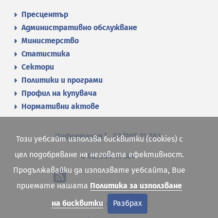
Пресцентър
Административно обслужване
Министерство
Статистика
Сектори
Политики и програми
Профил на купувача
Нормативни актове
Информация
02/985 11 383
Този уебсайт използва бисквитки (cookies) с
цел подобряване на неговата ефективност.
02/985 11 384
Продължавайки да използвате уебсайта, Вие
приемате нашата
Политика за използване
Карта на сайта
на бисквитки
Разбрах