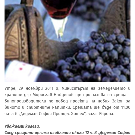
Утре, 29 ноември 2011 г., министърът на земеделието и
храните д-р Мирослав Найденов ще присъства на среща с
винопроизводители по повод проекта на новия Закон за
виното и спиртните напитки. Срещата ще бъде от 11:00
часа в „Дедеман София Принцес Хотел”, зала Европа.
Уважаеми колеги,
След срещата ще има изявления около 12 ч. в „Дедеман София