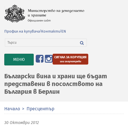
Профил на купувача
|
Контакти
|
EN
СИГНАЛ ЗА КОРУПЦИЯ
TOGGLE
МЕНЮ
или злоупотреби
NAVIGATION
Български вина и храни ще бъдат
представени в посолството на
България в Берлин
Начало
Пресцентър
30 Октомври 2012