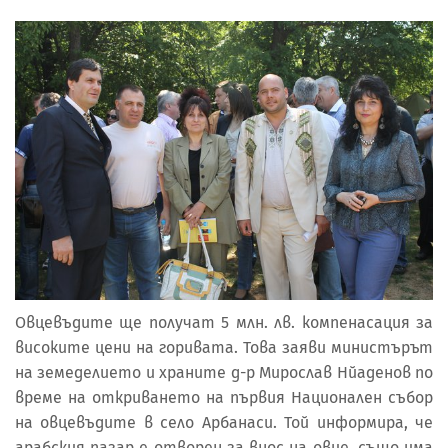
Овцевъдите ще получат 5 млн. лв. компенасация за
високите цени на горивата. Това заяви министърът
на земеделието и храните д-р Мирослав Нйаденов по
време на откриването на първия Национален събор
на овцевъдите в село Арбанаси. Той информира, че
арабския пазар е отворен за внос на овце, също има