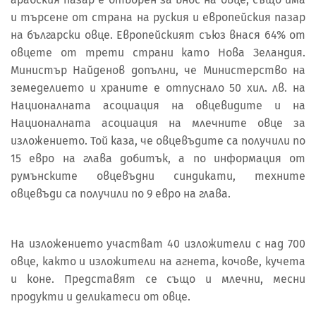
и търсене от страна на руския и европейския пазар
на български овце. Европейският съюз внася 64% от
овцете от трети страни като Нова Зеландия.
Министър Найденов допълни, че Министерство на
земеделието и храните е отпуснало 50 хил. лв. на
Националната асоциация на овцевидите и на
Националната асоциация на млечните овце за
изложението. Той каза, че овцевъдите са получили по
15 евро на глава добитък, а по информация от
румънските овцевъдни синдикати, техните
овцевъди са получили по 9 евро на глава.
На изложението участват 40 изложители с над 700
овце, както и изложители на агнета, кочове, кучета
и коне. Представят се също и млечни, месни
продукти и деликатеси от овце.