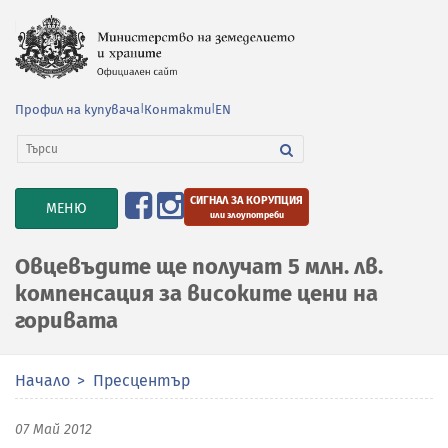
Профил на купувача
|
Контакти
|
EN
СИГНАЛ ЗА КОРУПЦИЯ
TOGGLE
МЕНЮ
или злоупотреби
NAVIGATION
Овцевъдите ще получат 5 млн. лв.
компенсация за високите цени на
горивата
Начало
Пресцентър
07 Май 2012