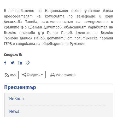
В откриването на Националния събор участие взеха
председателят на комисията по земеделие и гори
Десислава Танева, зам.-министърът на земеделието и
храните д-р Цветан Димитров, областният управител на
Велико търново д-р Пенчо Пенев, кметът на Велико
Търново Даниел Панов, депутати от политическа партия
ГЕРБ и синдиката на овцевъдите на Румъния.
Сподели в:
Сподели
RSS
Разпечатай
Пресцентър
Новини
News