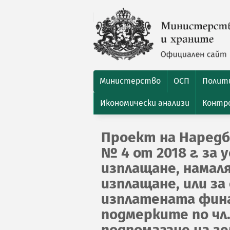
Министерство
ОСП
Полити
Икономически анализи
Контро
Проект на Наредб
№ 4 от 2018 г. за 
изплащане, намаля
изплащане, или за
изплатената фина
подмерките по чл. 
подпомагане на з