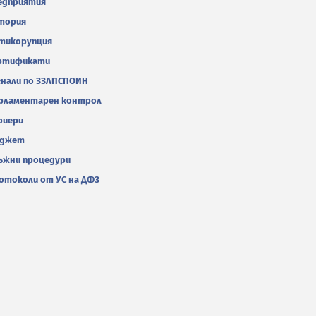
едприятия
тория
тикорупция
ртификати
гнали по ЗЗЛПСПОИН
рламентарен контрол
риери
джет
ъжни процедури
отоколи от УС на ДФЗ