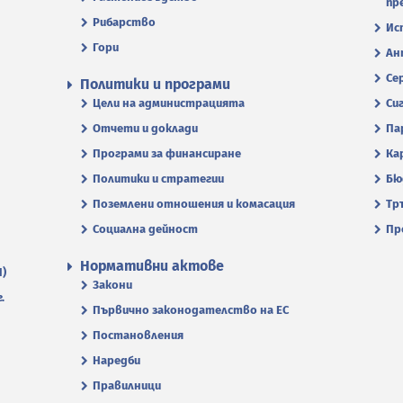
пр
Рибарство
Ис
Гори
Ан
Се
Политики и програми
Цели на администрацията
Си
Отчети и доклади
Па
Програми за финансиране
Ка
Политики и стратегии
Бю
Поземлени отношения и комасация
Тр
Социална дейност
Пр
Нормативни актове
П)
Закони
.
Първично законодателство на ЕС
Постановления
Наредби
Правилници