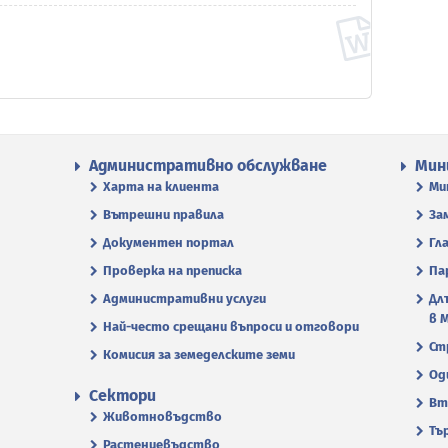
Административно обслужване
Мин
Харта на клиента
Ми
Вътрешни правила
За
Документен портал
Гл
Проверка на преписка
Па
Административни услуги
Дл
в 
Най-често срещани въпроси и отговори
Ст
Комисия за земеделските земи
Од
Сектори
Вт
Животновъдство
Тъ
Растениевъдство