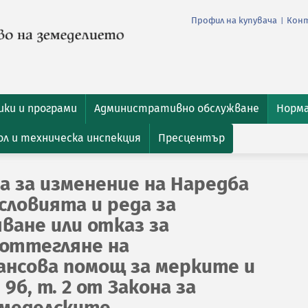
Профил на купувача
Кон
|
ки и програми
Административно обслужване
Норм
л и техническа инспекция
Пресцентър
а за изменение на Наредба
условията и реда за
ване или отказ за
 оттегляне на
нсова помощ за мерките и
9б, т. 2 от Закона за
емеделските