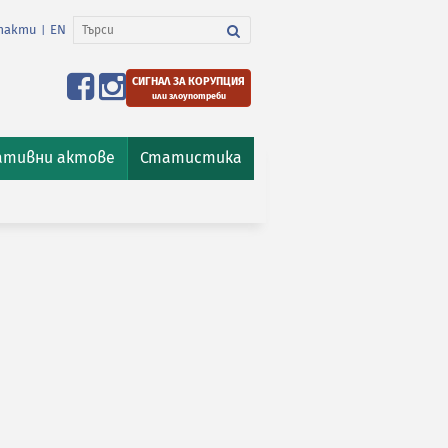
такти
EN
|
СИГНАЛ ЗА КОРУПЦИЯ
или злоупотреби
ативни актове
Статистика