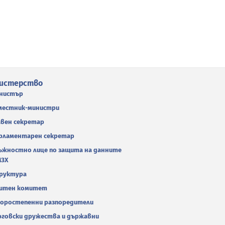
истерство
нистър
местник-министри
авен секретар
рламентарен секретар
ъжностно лице по защита на данните
МЗХ
руктура
итен комитет
оростепенни разпоредители
рговски дружества и държавни