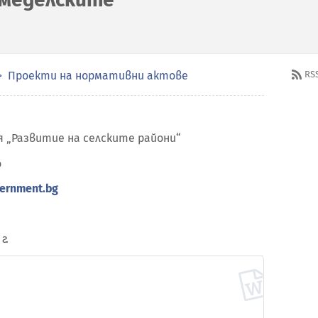
Проекти на нормативни актове
RS
 „Развитие на селските райони“
о
ernment.bg
г.